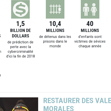
1,5
10,4
40
BILLION DE
MILLIONS
MILLIONS
S
DOLLARS
de détenus dans les
d’enfants sont
prisons dans le
victimes de sévices
de prédiction de
monde
chaque année
perte avec la
n
cybercriminalité
d’ici la fin de 2018
t
s
s
RESTAURER DES VAL
MORALES