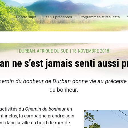
À notre sujet
Les 21 préceptes
Programmes et résultats
|
DURBAN, AFRIQUE DU SUD
|
18 NOVEMBRE 2018
|
an ne s’est jamais senti aussi p
hemin du bonheur de Durban donne vie au précepte
du bonheur
.
ctivités du
Chemin du bonheur
en
nt inclus, la campagne prendre soin
t dans la ville en bord de mer de