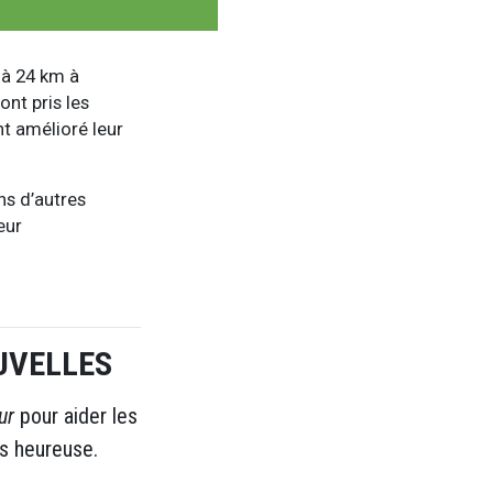
 à 24 km à
ont pris les
nt amélioré leur
s d’autres
eur
UVELLES
ur
pour aider les
us heureuse.