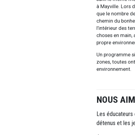
à Mayville. Lors d
que le nombre de
chemin du bonheur
l’intérieur des t
choses en main, a
propre environn
Un programme sim
zones, toutes on
environnement.
NOUS AI
Les éducateurs e
détenus et les j