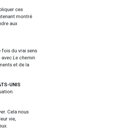
pliquer ces
aintenant montré
ndre aux
 fois du vrai sens
e avec
Le chemin
ments et de la
ATS-UNIS
uation.
ver. Cela nous
eur vie,
eux.