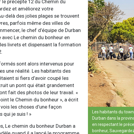
r le précepte 12 du Chemin du
rdez et améliorez votre
u-delà des jolies plages se trouvent
vres, parfois même des villes de
mmencer, le chef d’équipe de Durban
ite avec Le chemin du bonheur en
 les livrets et dispensant la formation
2.
 formés sont alors intervenus pour
es une réalité. Les habitants des
aient si fiers d’avoir coupé les
truit un pont qui était grandement
ont fait des photos de leur travail. «
joint le Chemin du bonheur », a écrit
e vois les choses d’une façon
Les habitants du town
 qui je suis ! »
Durban dans la provin
en respectant le préc
ès, Le chemin du bonheur Durban a
bonheur, Sauvegardez
dèle quand il a lancé le programme