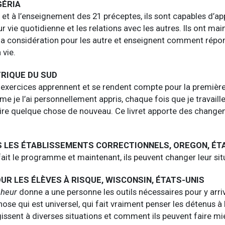
GÉRIA
et à l’enseignement des 21 préceptes, ils sont capables d’ap
ur vie quotidienne et les relations avec les autres. Ils ont m
 la considération pour les autre et enseignent comment répo
 vie.
FRIQUE DU SUD
 exercices apprennent et se rendent compte pour la première
 je l’ai personnellement appris, chaque fois que je travaill
etire quelque chose de nouveau. Ce livret apporte des change
 LES ÉTABLISSEMENTS CORRECTIONNELS, OREGON, ÉT
ait le programme et maintenant, ils peuvent changer leur sit
UR LES ÉLÈVES À RISQUE, WISCONSIN, ÉTATS-UNIS
nheur
donne a une personne les outils nécessaires pour y arri
se qui est universel, qui fait vraiment penser les détenus à l
issent à diverses situations et comment ils peuvent faire mi