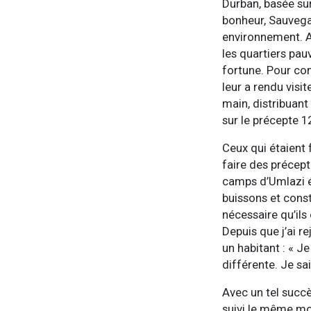
Durban, basée su
bonheur, Sauvega
environnement. A
les quartiers pau
fortune. Pour co
leur a rendu vis
main, distribuant
sur le précepte 1
Ceux qui étaient
faire des précept
camps d’Umlazi ét
buissons et cons
nécessaire qu’ils 
Depuis que j’ai re
un habitant : « J
différente. Je sais
Avec un tel succ
suivi le même mo