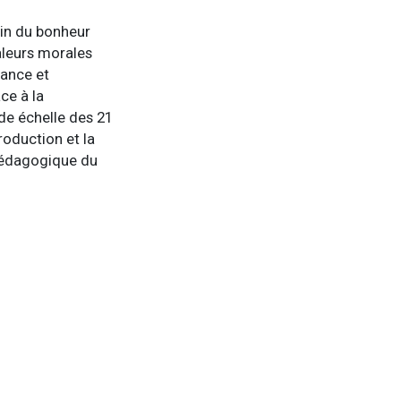
in du bonheur
aleurs morales
iance et
ce à la
nde échelle des 21
roduction et la
 pédagogique du