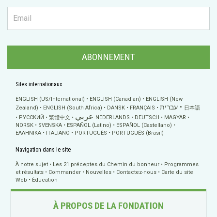
ABONNEMENT
Sites internationaux
ENGLISH (US/International)
ENGLISH (Canadian)
ENGLISH (New
עברית
Zealand)
ENGLISH (South Africa)
DANSK
FRANÇAIS
日本語
عربي
РУССКИЙ
繁體中文
NEDERLANDS
DEUTSCH
MAGYAR
NORSK
SVENSKA
ESPAÑOL (Latino)
ESPAÑOL (Castellano)
ΕΛΛΗΝΙΚA
ITALIANO
PORTUGUÊS
PORTUGUÊS (Brasil)
Navigation dans le site
À notre sujet
Les 21 préceptes du Chemin du bonheur
Programmes
et résultats
Commander
Nouvelles
Contactez-nous
Carte du site
Web
Éducation
À PROPOS DE LA FONDATION