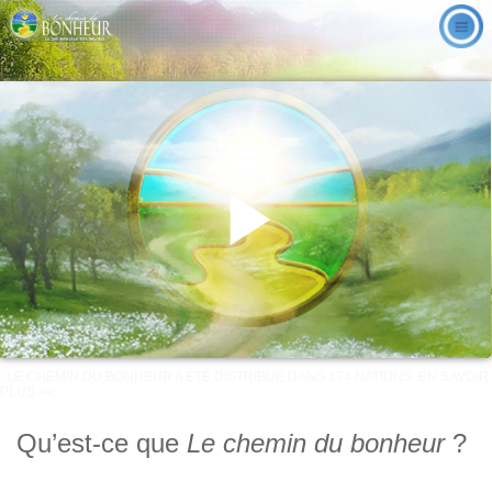
Play
LE CHEMIN DU BONHEUR A ÉTÉ DISTRIBUÉ DANS 174 NATIONS. EN SAVOIR
Video
PLUS >>
Qu’est-ce que
Le chemin du bonheur
?