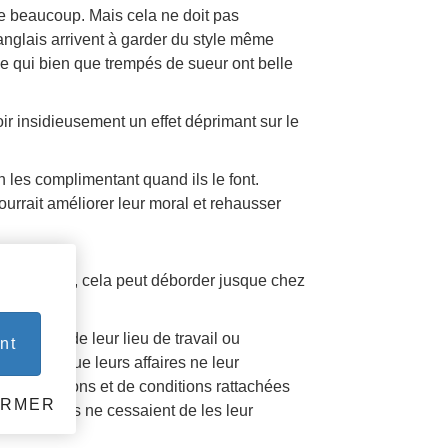
isse beaucoup. Mais cela ne doit pas
anglais arrivent à garder du style même
uve qui bien que trempés de sueur ont belle
 insidieusement un effet déprimant sur le
les complimentant quand ils le font.
ourrait améliorer leur moral et rehausser
AVAIL.
adre de vie, cela peut déborder jusque chez
aires et de leur lieu de travail ou
nt
ace là et que leurs affaires ne leur
de restrictions et de conditions rattachées
ERMER
res et sœurs ne cessaient de les leur