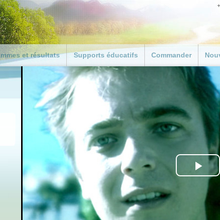
+
mmes et résultats
Supports éducatifs
Commander
Nouv
duction
Bienvenue aux
Personnalisez votre li
enseignants et éducateurs
Le chemin du bonheu
amme d’activité
Le kit pédagogique gratuit
Commander des supp
RAMME DE
pour enseignants
ECTION POUR
Dons
ESSIONNELS
Téléchargement du guide
pédagogique
ammes de la police
Résultats dans les écoles
 en crise
ouvernements
Pla
iations locales
ts
Vid
z le bon exemple
s dans le monde