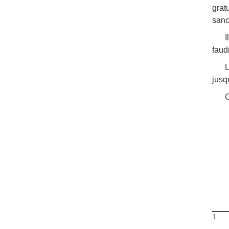
grat
sanc
I
faudr
L
jusqu
C
1
.