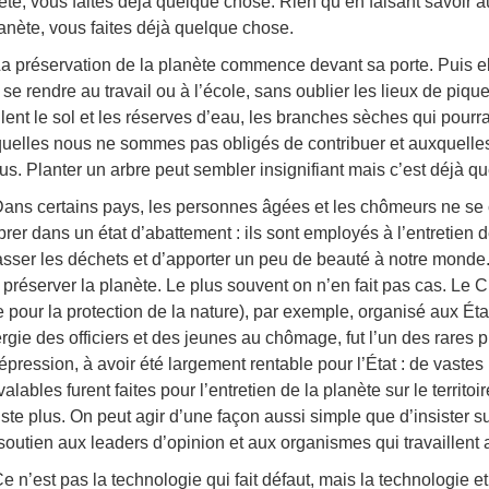
ète, vous faites déjà quelque chose. Rien qu’en faisant savoir a
lanète, vous faites déjà quelque chose.
a préservation de la planète commence devant sa porte. Puis ell
 se rendre au travail ou à l’école, sans oublier les lieux de pi
llent le sol et les réserves d’eau, les branches sèches qui pourr
uelles nous ne sommes pas obligés de contribuer et auxquell
us. Planter un arbre peut sembler insignifiant mais c’est déjà q
ans certains pays, les personnes âgées et les chômeurs ne se 
rer dans un état d’abattement : ils sont employés à l’entretien de
sser les déchets et d’apporter un peu de beauté à notre mond
 préserver la planète. Le plus souvent on n’en fait pas cas. Le 
le pour la protection de la nature), par exemple, organisé aux Éta
ergie des officiers et des jeunes au chômage, fut l’un des rares pr
épression, à avoir été largement rentable pour l’État : de vastes
valables furent faites pour l’entretien de la planète sur le territ
iste plus. On peut agir d’une façon aussi simple que d’insister su
soutien aux leaders d’opinion et aux organismes qui travaillent
e n’est pas la technologie qui fait défaut, mais la technologie e