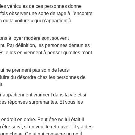
et des véhicules de ces personnes donne
rfois observer une sorte de rage à l’encontre
 ou la voiture « qui n’appartient à
tions à loyer modéré sont souvent
nt. Par définition, les personnes démunies
 elles en viennent à penser qu’elles n’ont
qui ne prennent pas soin de leurs
roduire du désordre chez les personnes de
t.
 appartiennent vraiment dans la vie et si
z des réponses surprenantes. Et vous les
ndroit en ordre. Peut-être ne lui était-il
tre servi, si on veut le retrouver : il y a des
lque chose. Celui qui consacre un petit