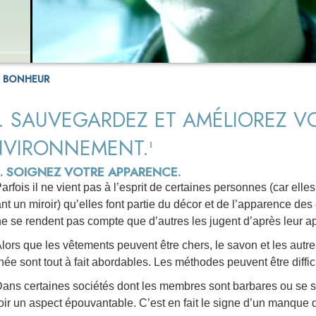
U BONHEUR
. SAUVEGARDEZ ET AMÉLIOREZ V
NVIRONNEMENT.
1
1. SOIGNEZ VOTRE APPARENCE.
arfois il ne vient pas à l’esprit de certaines personnes (car elle
nt un miroir) qu’elles font partie du décor et de l’apparence des 
ne se rendent pas compte que d’autres les jugent d’après leur a
lors que les vêtements peuvent être chers, le savon et les aut
née sont tout à fait abordables. Les méthodes peuvent être diffi
ans certaines sociétés dont les membres sont barbares ou se s
oir un aspect épouvantable. C’est en fait le signe d’un manque