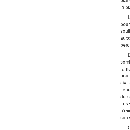
plan
la p
L
pour
soui
auxq
perd
D
somb
rama
pour
civi
l’én
de d
très 
n’ex
son 
C