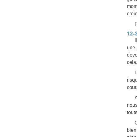
mome
croi
P
12-
I
une 
devo
cela
D
risq
cour
A
nous.
tout
O
bien