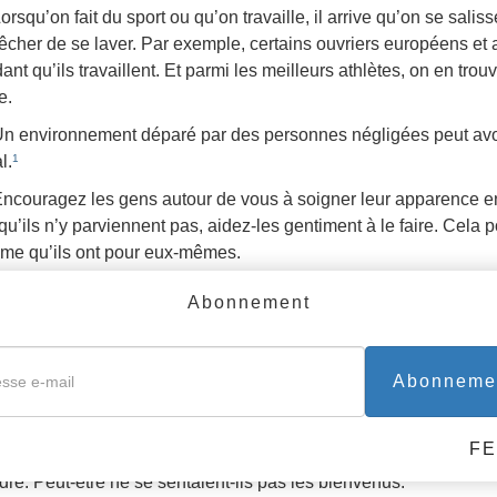
orsqu’on fait du sport ou qu’on travaille, il arrive qu’on se sal
cher de se laver. Par exemple, certains ouvriers européens et 
ant qu’ils travaillent. Et parmi les meilleurs athlètes, on en tro
e.
n environnement déparé par des personnes négligées peut avoir
l.
1
ncouragez les gens autour de vous à soigner leur apparence en 
qu’ils n’y parviennent pas, aidez-les gentiment à le faire. Cela p
time qu’ils ont pour eux-mêmes.
2. PRENEZ SOIN DE VOTRE LIEU D’HABITATION ET DE TR
Abonnement
uand les gens ne prennent pas soin de leurs biens et de leur c
.
orsque les gens semblent incapables de prendre soin de leurs aff
Abonneme
itation, c’est le signe qu’ils ne se sentent pas vraiment à leur pl
rtiennent pas vraiment. Quand ils étaient enfants, il y avait trop 
F
choses qu’on leur « donnait », ou bien leurs parents et leurs frè
dre. Peut-être ne se sentaient-ils pas les bienvenus.