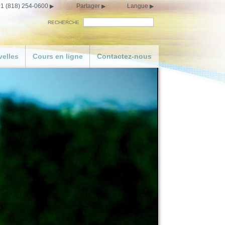
1 (818) 254-0600
Partager
Langue
RECHERCHE
elles
Cours en ligne
Contactez-nous
vre
r
orts
y
eo