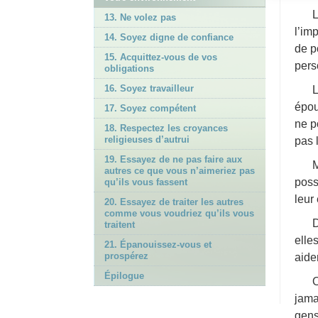
L
13. Ne volez pas
l’im
14. Soyez digne de confiance
de p
15. Acquittez-vous de vos
pers
obligations
16. Soyez travailleur
L
épou
17. Soyez compétent
ne p
18. Respectez les croyances
religieuses d’autrui
pas 
19. Essayez de ne pas faire aux
M
autres ce que vous n’aimeriez pas
poss
qu’ils vous fassent
leur
20. Essayez de traiter les autres
comme vous voudriez qu’ils vous
D
traitent
elle
21. Épanouissez-vous et
prospérez
aide
Épilogue
O
jamai
gens