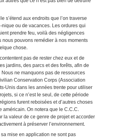
ux autres que ce n’est pas bien de détruire
e s’étend aux endroits que l’on traverse
que-nique ou de vacances. Les ordures qui
aient prendre feu, voilà des négligences
es nous pouvons remédier à nos moments
uelque chose.
contentent pas de rester chez eux et de
s jardins, des parcs et des forêts, afin de
e. Nous ne manquons pas de ressources
Civilian Conservation Corps (Association
ts-Unis dans les années trente pour utiliser
ojets, si ce n’est le seul, de cette période
 régions furent reboisées et d’autres choses
oire américain. On notera que le C.C.C.
r la valeur de ce genre de projet et accorder
 activement à préserver l’environnement.
t sa mise en application ne sont pas