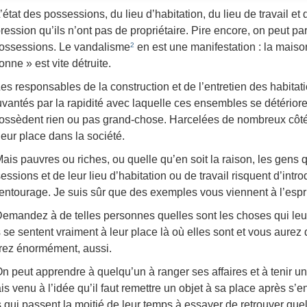
’état des possessions, du lieu d’habitation, du lieu de travail 
pression qu’ils n’ont pas de propriétaire. Pire encore, on peut pa
ossessions. Le vandalisme
en est une manifestation : la maison
2
onne » est vite détruite.
es responsables de la construction et de l’entretien des habita
vantés par la rapidité avec laquelle ces ensembles se détériore
ossèdent rien ou pas grand-chose. Harcelées de nombreux côtés,
leur place dans la société.
ais pauvres ou riches, ou quelle qu’en soit la raison, les gens 
essions et de leur lieu d’habitation ou de travail risquent d’int
 entourage. Je suis sûr que des exemples vous viennent à l’espri
emandez à de telles personnes quelles sont les choses qui leur
s se sentent vraiment à leur place là où elles sont et vous aure
rez énormément, aussi.
n peut apprendre à quelqu’un à ranger ses affaires et à tenir un e
s venu à l’idée qu’il faut remettre un objet à sa place après s’en ê
 qui passent la moitié de leur temps à essayer de retrouver que