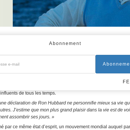
Abonnement
 RON HUBBARD
EUR — PHILANTHROPE
Abonneme
t apporté des solutions pratiques aux problèmes les plus press
humanistes les plus acclamés de notre époque et de tout âge. A
F
ouvrages en circulation et des dizaines de best-sellers internatio
 influents de tous les temps.
ne déclaration de Ron Hubbard ne personnifie mieux sa vie que c
autres. J’estime que mon plus grand plaisir dans la vie est de vo
nent assombrir ses jours. »
é par ce même état d’esprit, un mouvement mondial auquel parti