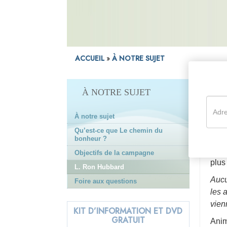
entier
8. Ne commettez pas de
meurtre
9. Ne faites rien d’illégal
10. Apportez votre soutien
ACCUEIL
»
À NOTRE SUJET
à un gouvernement élu et
œuvrant dans l’intérêt de
tous
L.
À NOTRE SUJET
11. Ne causez pas de tort à
une personne de bonne
AUT
volonté
À notre sujet
Ayan
12. Sauvegardez et
Qu’est-ce que Le chemin du
des 
améliorez votre
bonheur ?
environnement
ses 
Objectifs de la campagne
plus
13. Ne volez pas
L. Ron Hubbard
14. Soyez digne de
Aucu
Foire aux questions
confiance
les 
15. Acquittez-vous de vos
vien
KIT D’INFORMATION ET DVD
obligations
GRATUIT
Anim
16. Soyez travailleur