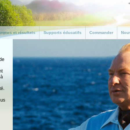
+
mmes et résultats
Supports éducatifs
Commander
Nouv
duction
Bienvenue aux
Personnalisez votre li
enseignants et éducateurs
Le chemin du bonheu
amme d’activité
Le kit pédagogique gratuit
Commander des supp
RAMME DE
 de
pour enseignants
ECTION POUR
Dons
ESSIONNELS
Téléchargement du guide
nt
pédagogique
 à
ammes de la police
Résultats dans les écoles
 en crise
té.
ouvernements
lus
iations locales
ts
z le bon exemple
s dans le monde