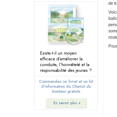
de t
17. Soyez compétent
Voic
18. Respectez les
ball
croyances religieuses
pers
d’autrui
somm
19. Essayez de ne pas faire
route
aux autres ce que vous
n’aimeriez pas qu’ils vous
Pour
fassent
Existe-t-il un moyen
20. Essayez de traiter les
efficace d’améliorer la
autres comme vous
conduite, l’honnêteté et la
voudriez qu’ils vous
responsabilité des jeunes ?
traitent
21. Épanouissez-vous et
Commandez un livret et un kit
prospérez
d’information du
Chemin du
Épilogue
bonheur
gratuits
En savoir plus »