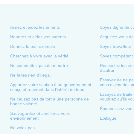
Aimez et aidez les enfants
Soyez digne de c
Honorez et aidez vos parents
Acquittez-vous de
Donnez le bon exemple
Soyez travailleur
Cherchez à vivre avec la vérité
Soyez compétent
Ne commettez pas de meurtre
Respectez les cro
d’autrui
Ne faites rien d’illégal
Essayez de ne pas
Apportez votre soutien à un gouvernement
vous n’aimeriez pa
conçu et œuvrant dans l’intérêt de tous
Essayez de traite
Ne causez pas de tort à une personne de
voudriez qu’ils vou
bonne volonté
Épanouissez-vous
Sauvegardez et améliorez votre
environnement
Épilogue
Ne volez pas