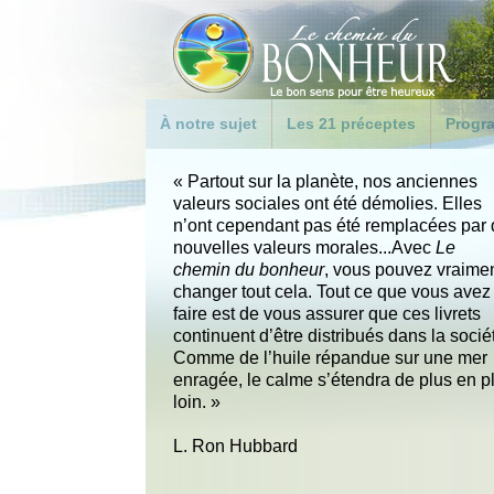
À notre sujet
Les 21 préceptes
Progra
Qu’est-ce que Le chemin
LE BONHEUR
Intro
du bonheur ?
« Partout sur la planète, nos anciennes
1. Prenez soin de vous-
Progr
valeurs sociales ont été démolies. Elles
Objectifs de la campagne
même
PROG
n’ont cependant pas été remplacées par
L. Ron Hubbard
2. Soyez modéré
CORR
nouvelles valeurs morales...Avec
Le
PROF
chemin du bonheur
, vous pouvez vraime
Foire aux questions
3. Ne soyez pas de mœurs
changer tout cela. Tout ce que vous avez
faciles
Progr
faire est de vous assurer que ces livrets
4. Aimez et aidez les
Zones
continuent d’être distribués dans la socié
enfants
Comme de l’huile répandue sur une mer
Les g
enragée, le calme s’étendra de plus en p
5. Honorez et aidez vos
Assoc
loin. »
parents
Paren
6. Donnez le bon exemple
L. Ron Hubbard
Donne
7. Cherchez à vivre avec la
vérité
Succè