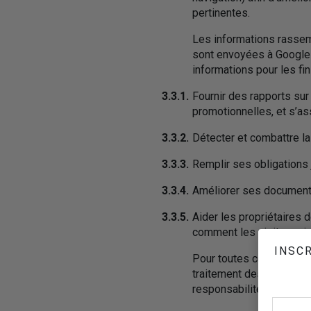
pertinentes.
Les informations rassemb
sont envoyées à Google e
informations pour les fin
3.3.1.
Fournir des rapports sur 
promotionnelles, et s’a
3.3.2.
Détecter et combattre la 
3.3.3.
Remplir ses obligations j
3.3.4.
Améliorer ses document
3.3.5.
Aider les propriétaires 
comment les visiteurs in
INSCR
Pour toutes ces activités
traitement des informatio
responsabilité. En savoir