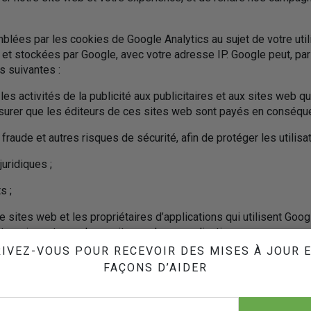
lées par les cookies de Google Analytics au sujet de votre util
t stockées par Google, avec votre adresse IP. Google peut, par 
s suivantes :
les activités de la publicité aux publicitaires et aux sites web q
ssurer que les éditeurs de ces sites web sont payés en conséqu
fraude et autres risques de sécurité, afin de protéger les utilisat
uridiques ;
s ;
de sites web et les propriétaires d’applications qui utilisent Go
teragissent avec leurs sites ou leurs applications.
IVEZ-VOUS POUR RECEVOIR DES MISES À JOUR 
, à l’exception du dernier point, Google agit en tant que responsa
FAÇONS D’AIDER
ns qu’il recueille à propos de votre utilisation de notre site Web
 plus sur l’utilisation des
cookies par Google Analytics sur des 