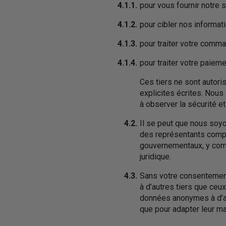
4.1.1.
pour vous fournir notre s
4.1.2.
pour cibler nos informat
4.1.3.
pour traiter votre comma
4.1.4.
pour traiter votre paiem
Ces tiers ne sont autori
explicites écrites. Nou
à observer la sécurité e
4.2.
Il se peut que nous soy
des représentants compé
gouvernementaux, y comp
juridique.
4.3.
Sans votre consentement
à d’autres tiers que ceu
données anonymes à d’aut
que pour adapter leur mar