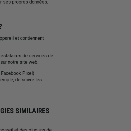
ur ses propres données.
?
ppareil et contiennent
restataires de services de
sur notre site web.
e Facebook Pixel)
xemple, de suivre les
GIES SIMILAIRES
ppareil et des plug-ins de