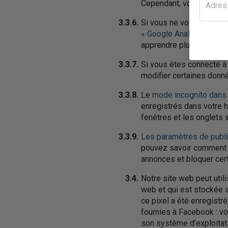
Cependant, vous pouve
3.3.6.
Si vous ne voulez pas qu
« Google Analytics Opt-
apprendre plus sur
Googl
3.3.7.
Si vous êtes connecté à
modifier certaines donné
3.3.8.
Le
mode incognito dan
enregistrés dans votre 
fenêtres et les onglets 
3.3.9.
Les paramètres de publi
pouvez savoir comment l
annonces et bloquer cert
3.4.
Notre site web peut util
web et qui est stockée 
ce pixel a été enregistr
fournies à Facebook : vo
son système d’exploitati