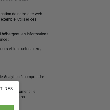
isation de notre site web
exemple, utiliser ces
ui hébergent les informations
ence ;
eurs et les partenaires ;
ogle Analytics à comprendre
ET DES
ble du traitement ; le
 a lieu sous sa
sites web
.