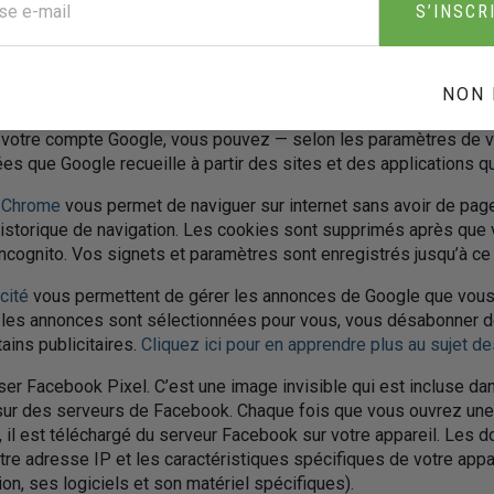
z
contrôler l’information envoyée à Google
de la façon suivan
S’INSCR
e Google Analytics soit utilisé dans votre navigateur, vous pouve
out » (module complémentaire de désactivation dans un navigate
NON 
e Analytics et la protection des données
à caractère personnel.
 votre compte Google, vous pouvez — selon les paramètres de v
es que Google recueille à partir des sites et des applications q
s Chrome
vous permet de naviguer sur internet sans avoir de pag
historique de navigation. Les cookies sont supprimés après que
incognito. Vos signets et paramètres sont enregistrés jusqu’à ce
cité
vous permettent de gérer les annonces de Google que vous 
es annonces sont sélectionnées pour vous, vous désabonner de
ains publicitaires.
Cliquez ici pour en apprendre plus au sujet d
iser Facebook Pixel. C’est une image invisible qui est incluse da
sur des serveurs de Facebook. Chaque fois que vous ouvrez une
é, il est téléchargé du serveur Facebook sur votre appareil. Les
tre adresse IP et les caractéristiques spécifiques de votre appa
on, ses logiciels et son matériel spécifiques).