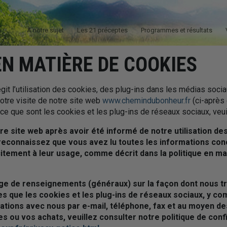
À notre sujet
Les 21 préceptes
Programmes et résultats
EN MATIÈRE DE COOKIES
égit l’utilisation des cookies, des plug-ins dans les médias soci
votre visite de notre site web
www.chemindubonheur.fr
(ci-après
ce que sont les cookies et les plug-ins de réseaux sociaux, veuille
tre site web après avoir été informé de notre utilisation de
econnaissez que vous avez lu toutes les informations conce
itement à leur usage, comme décrit dans la politique en ma
ge de renseignements (généraux) sur la façon dont nous t
s que les cookies et les plug-ins de réseaux sociaux, y co
ions avec nous par e-mail, téléphone, fax et au moyen de
u vos achats, veuillez consulter notre politique de confi