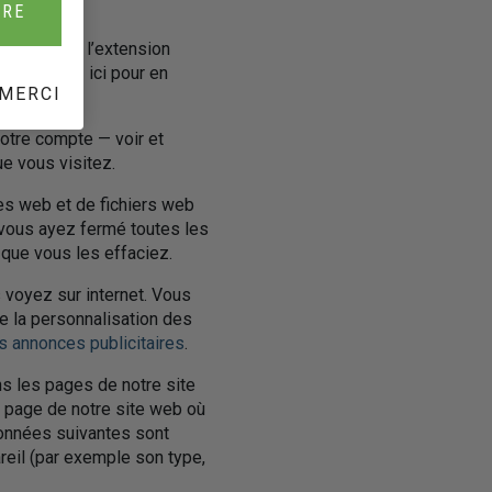
te :
IRE
z installer l’extension
ur)
. Cliquez ici pour en
MERCI
otre compte — voir et
ue vous visitez.
es web et de fichiers web
 vous ayez fermé toutes les
 que vous les effaciez.
voyez sur internet. Vous
 la personnalisation des
es annonces publicitaires
.
ns les pages de notre site
 page de notre site web où
 données suivantes sont
reil (par exemple son type,