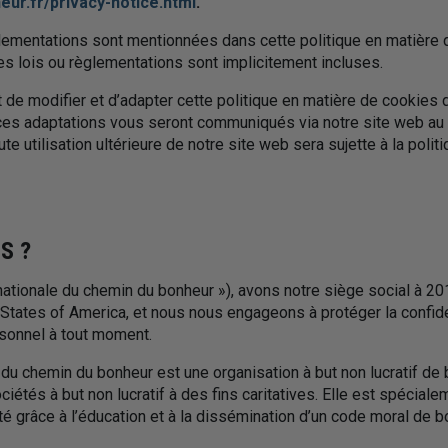
ur.fr/privacy-notice.html
.
lementations sont mentionnées dans cette politique en matière 
es lois ou règlementations sont implicitement incluses.
de modifier et d’adapter cette politique en matière de cookies d
ces adaptations vous seront communiqués via notre site web a
oute utilisation ultérieure de notre site web sera sujette à la pol
S ?
nationale du chemin du bonheur »), avons notre siège social à 2
 States of America, et nous nous engageons à protéger la confiden
sonnel à tout moment.
 du chemin du bonheur est une organisation à but non lucratif de
ociétés à but non lucratif à des fins caritatives. Elle est spécial
té grâce à l’éducation et à la dissémination d’un code moral de b