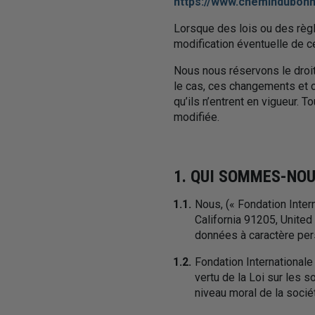
https://www.chemindubonhe
Lorsque des lois ou des règ
modification éventuelle de c
Nous nous réservons le droit 
le cas, ces changements et 
qu’ils n’entrent en vigueur. T
modifiée.
1. QUI SOMMES-NOU
1.1.
Nous,
(« Fondation Inter
California 91205, United
données à caractère per
1.2.
Fondation Internationale
vertu de la Loi sur les s
niveau moral de la socié