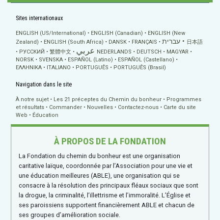
Sites internationaux
ENGLISH (US/International)
ENGLISH (Canadian)
ENGLISH (New
עברית
Zealand)
ENGLISH (South Africa)
DANSK
FRANÇAIS
日本語
عربي
РУССКИЙ
繁體中文
NEDERLANDS
DEUTSCH
MAGYAR
NORSK
SVENSKA
ESPAÑOL (Latino)
ESPAÑOL (Castellano)
ΕΛΛΗΝΙΚA
ITALIANO
PORTUGUÊS
PORTUGUÊS (Brasil)
Navigation dans le site
À notre sujet
Les 21 préceptes du Chemin du bonheur
Programmes
et résultats
Commander
Nouvelles
Contactez-nous
Carte du site
Web
Éducation
À PROPOS DE LA FONDATION
La Fondation du chemin du bonheur est une organisation
caritative laïque, coordonnée par l’Association pour une vie et
une éducation meilleures (ABLE), une organisation qui se
consacre à la résolution des principaux fléaux sociaux que sont
la drogue, la criminalité, l’illettrisme et l’immoralité. L’Église et
ses paroissiens supportent financièrement ABLE et chacun de
ses groupes d’amélioration sociale.