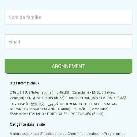
ABONNEMENT
Sites internationaux
ENGLISH (US/International)
ENGLISH (Canadian)
ENGLISH (New
עברית
Zealand)
ENGLISH (South Africa)
DANSK
FRANÇAIS
日本語
عربي
РУССКИЙ
繁體中文
NEDERLANDS
DEUTSCH
MAGYAR
NORSK
SVENSKA
ESPAÑOL (Latino)
ESPAÑOL (Castellano)
ΕΛΛΗΝΙΚA
ITALIANO
PORTUGUÊS
PORTUGUÊS (Brasil)
Navigation dans le site
À notre sujet
Les 21 préceptes du Chemin du bonheur
Programmes