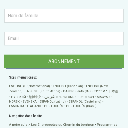
ABONNEMENT
Sites internationaux
ENGLISH (US/International)
ENGLISH (Canadian)
ENGLISH (New
עברית
Zealand)
ENGLISH (South Africa)
DANSK
FRANÇAIS
日本語
عربي
РУССКИЙ
繁體中文
NEDERLANDS
DEUTSCH
MAGYAR
NORSK
SVENSKA
ESPAÑOL (Latino)
ESPAÑOL (Castellano)
ΕΛΛΗΝΙΚA
ITALIANO
PORTUGUÊS
PORTUGUÊS (Brasil)
Navigation dans le site
À notre sujet
Les 21 préceptes du Chemin du bonheur
Programmes