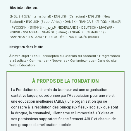
Sites internationaux
ENGLISH (US/International)
ENGLISH (Canadian)
ENGLISH (New
עברית
Zealand)
ENGLISH (South Africa)
DANSK
FRANÇAIS
日本語
عربي
РУССКИЙ
繁體中文
NEDERLANDS
DEUTSCH
MAGYAR
NORSK
SVENSKA
ESPAÑOL (Latino)
ESPAÑOL (Castellano)
ΕΛΛΗΝΙΚA
ITALIANO
PORTUGUÊS
PORTUGUÊS (Brasil)
Navigation dans le site
À notre sujet
Les 21 préceptes du Chemin du bonheur
Programmes
et résultats
Commander
Nouvelles
Contactez-nous
Carte du site
Web
Éducation
À PROPOS DE LA FONDATION
La Fondation du chemin du bonheur est une organisation
caritative laïque, coordonnée par l’Association pour une vie et
une éducation meilleures (ABLE), une organisation qui se
consacre à la résolution des principaux fléaux sociaux que sont
la drogue, la criminalité, l’illettrisme et l’immoralité. L’Église et
ses paroissiens supportent financièrement ABLE et chacun de
ses groupes d’amélioration sociale.