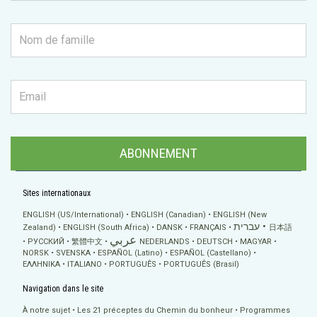
ABONNEMENT
Sites internationaux
ENGLISH (US/International)
ENGLISH (Canadian)
ENGLISH (New
עברית
Zealand)
ENGLISH (South Africa)
DANSK
FRANÇAIS
日本語
عربي
РУССКИЙ
繁體中文
NEDERLANDS
DEUTSCH
MAGYAR
NORSK
SVENSKA
ESPAÑOL (Latino)
ESPAÑOL (Castellano)
ΕΛΛΗΝΙΚA
ITALIANO
PORTUGUÊS
PORTUGUÊS (Brasil)
Navigation dans le site
À notre sujet
Les 21 préceptes du Chemin du bonheur
Programmes