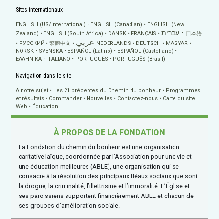
Sites internationaux
ENGLISH (US/International)
ENGLISH (Canadian)
ENGLISH (New
עברית
Zealand)
ENGLISH (South Africa)
DANSK
FRANÇAIS
日本語
عربي
РУССКИЙ
繁體中文
NEDERLANDS
DEUTSCH
MAGYAR
NORSK
SVENSKA
ESPAÑOL (Latino)
ESPAÑOL (Castellano)
ΕΛΛΗΝΙΚA
ITALIANO
PORTUGUÊS
PORTUGUÊS (Brasil)
Navigation dans le site
À notre sujet
Les 21 préceptes du Chemin du bonheur
Programmes
et résultats
Commander
Nouvelles
Contactez-nous
Carte du site
Web
Éducation
À PROPOS DE LA FONDATION
La Fondation du chemin du bonheur est une organisation
caritative laïque, coordonnée par l’Association pour une vie et
une éducation meilleures (ABLE), une organisation qui se
consacre à la résolution des principaux fléaux sociaux que sont
la drogue, la criminalité, l’illettrisme et l’immoralité. L’Église et
ses paroissiens supportent financièrement ABLE et chacun de
ses groupes d’amélioration sociale.