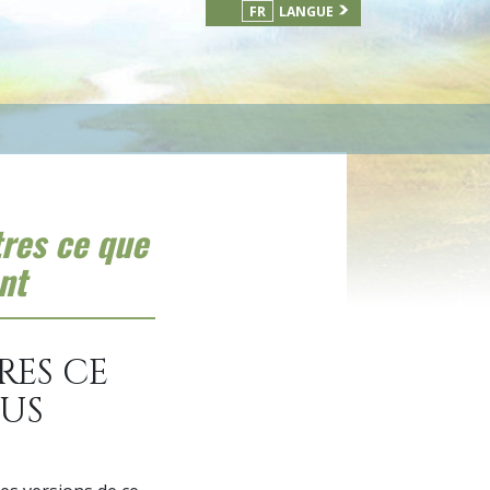
FR
LANGUE
tres ce que
nt
RES CE
OUS