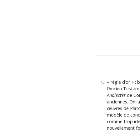
1
.
« règle d’or » :
l’Ancien Testam
Analectes
de Conf
anciennes. On la
œuvres de Plato
modèle de condu
comme trop idéal
nouvellement for