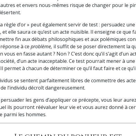
s autres et envers nous-mêmes risque de changer pour le pir
désertent.
la règle d’or » peut également servir de test : persuadez un
 et elle saura ce qu’est un acte nuisible. Il enseigne ce que f
mettre fin aux débats philosophiques et aux polémiques co
a réponse à ce
problème
,
il suffit de se poser directement la q
 vous en fasse autant ? Non ? C’est donc qu’il s’agit d’un act
société, d’un acte inacceptable. Ce test pourrait mener à une
Il permet à chacun de déterminer ce qu’il faut faire et ce qu’il
ividus se sentent parfaitement libres de commettre des actes
 de l’individu décroît dangereusement.
 persuader les gens d’appliquer ce précepte, vous leur aure
uel ils pourront réévaluer leur vie et vous aurez donné à ce
ce parmi les hommes.