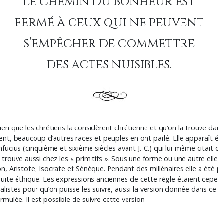
Le chemin du bonheur est
fermé à ceux qui ne peuvent
s’empêcher de commettre
des actes nuisibles.
 bien que les chrétiens la considèrent chrétienne et qu’on la trouve d
ent, beaucoup d’autres races et peuples en ont parlé. Elle apparaît
ucius (cinquième et sixième siècles avant J.-C.) qui lui-même citait
 trouve aussi chez les « primitifs ». Sous une forme ou une autre ell
n, Aristote, Isocrate et Sénèque. Pendant des millénaires elle a ét
ite éthique. Les expressions anciennes de cette règle étaient cep
istes pour qu’on puisse les suivre, aussi la version donnée dans ce l
mulée. Il est possible de suivre cette version.