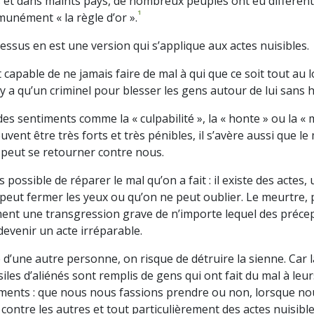
et dans maints pays, de nombreux peuples ont eu différent
1
unément « la règle d’or ».
essus en est une version qui s’applique aux actes nuisibles.
t capable de ne jamais faire de mal à qui que ce soit tout au 
n’y a qu’un criminel pour blesser les gens autour de lui sans h
 sentiments comme la « culpabilité », la « honte » ou la «
uvent être très forts et très pénibles, il s’avère aussi que l
 peut se retourner contre nous.
s possible de réparer le mal qu’on a fait : il existe des actes
 peut fermer les yeux ou qu’on ne peut oublier. Le meurtre,
nt une transgression grave de n’importe lequel des précept
devenir un acte irréparable.
e d’une autre personne, on risque de détruire la sienne. Car la
asiles d’aliénés sont remplis de gens qui ont fait du mal à le
âtiments : que nous nous fassions prendre ou non, lorsque 
 contre les autres et tout particulièrement des actes nuisibl