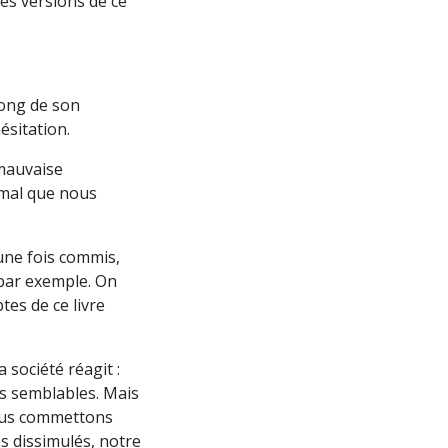
es versions de ce
long de son
ésitation.
 mauvaise
e mal que nous
, une fois commis,
 par exemple. On
es de ce livre
 société réagit :
urs semblables. Mais
nous commettons
es dissimulés, notre